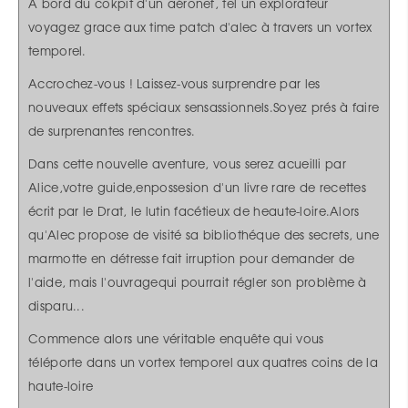
A bord du cokpit d'un aéronef, tel un explorateur
voyagez grace aux time patch d'alec à travers un vortex
temporel.
Accrochez-vous ! Laissez-vous surprendre par les
nouveaux effets spéciaux sensassionnels.Soyez prés à faire
de surprenantes rencontres.
Dans cette nouvelle aventure, vous serez acueilli par
Alice,votre guide,enpossesion d'un livre rare de recettes
écrit par le Drat, le lutin facétieux de heaute-loire.Alors
qu'Alec propose de visité sa bibliothéque des secrets, une
marmotte en détresse fait irruption pour demander de
l'aide, mais l'ouvragequi pourrait régler son problème à
disparu...
Commence alors une véritable enquête qui vous
téléporte dans un vortex temporel aux quatres coins de la
haute-loire