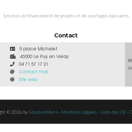
Services de financement de projets et de courtages bancaires
Contact
5 place Michelet
43000 Le Puy en Velay
B
04 71 57 17 21
G
Contact mail
Site web
ght © 2026 by
Solution Micro
-
Mentions Légales
-
Liste des CE
-
C